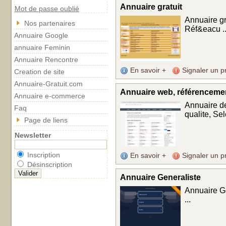
Annuaire gratuit
Mot de passe oublié
Annuaire gr
Nos partenaires
Réf&eacu ..
Annuaire Google
annuaire Feminin
Annuaire Rencontre
En savoir +
Signaler un p
Creation de site
Annuaire-Gratuit.com
Annuaire web, référencemen
Annuaire e-commerce
Annuaire de 
Faq
qualite, Se
Page de liens
Newsletter
Inscription
En savoir +
Signaler un p
Désinscription
Annuaire Generaliste
Annuaire Gé
...