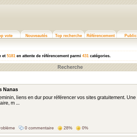
op vote
Nouveautés
Top recherche
Référencement
Public
e et
5181
en attente de référencement parmi
431
catégories.
Recherche
es Nanas
minin, liens en dur pour référencer vos sites gratuitement. Une 
ire, m ...
roblème
0 commentaire
28%
0%