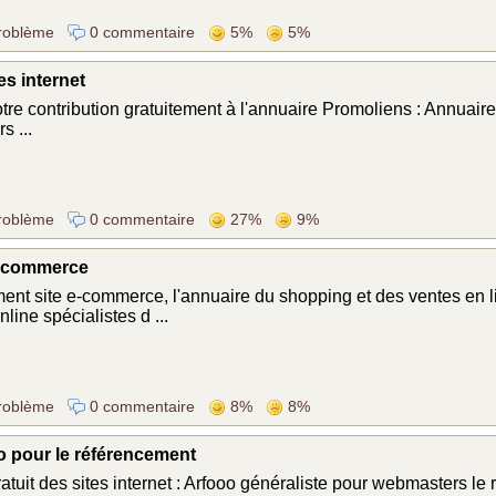
roblème
0 commentaire
5%
5%
es internet
tre contribution gratuitement à l'annuaire Promoliens : Annuaire
s ...
roblème
0 commentaire
27%
9%
E-commerce
nt site e-commerce, l'annuaire du shopping et des ventes en l
line spécialistes d ...
roblème
0 commentaire
8%
8%
o pour le référencement
atuit des sites internet : Arfooo généraliste pour webmasters le